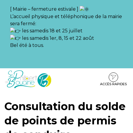
Gestion des traceurs
[ Mairie – fermeture estivale ]
L’accueil physique et téléphonique de la mairie
sera fermé:
les samedis 18 et 25 juillet
les samedis 1er, 8, 15 et 22 août
Bel été à tous.
Aller
Aller
Aller
à
au
au
la
contenu
pied
ACCÈS RAPIDES
navigation
de
page
Consultation du solde
de points de permis