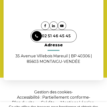
Lien
Lien
Lien
vers
vers
vers
02 51 46 45 45
le
le
la
compte
compte
chaîne
Adresse
Facebook
Linkedin
Youtube
35 Avenue Villebois Mareuil | BP 40306 |
85603 MONTAIGU-VENDÉE
Gestion des cookies
Accessibilité : Partiellement conforme
Plan du site
Crédits
Mentions Légales
Ce site utilise des traceurs pour fonctionner et obtenir des