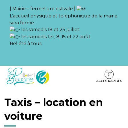
Gestion des traceurs
[ Mairie – fermeture estivale ]
L’accueil physique et téléphonique de la mairie
sera fermé:
les samedis 18 et 25 juillet
les samedis 1er, 8, 15 et 22 août
Bel été à tous.
Aller
Aller
Aller
à
au
au
la
contenu
pied
ACCÈS RAPIDES
navigation
de
page
Taxis – location en
voiture