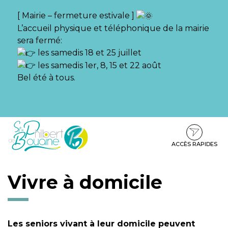
Gestion des traceurs
[ Mairie – fermeture estivale ]
L’accueil physique et téléphonique de la mairie
sera fermé:
les samedis 18 et 25 juillet
les samedis 1er, 8, 15 et 22 août
Bel été à tous.
Aller
Aller
Aller
à
au
au
la
contenu
pied
ACCÈS RAPIDES
navigation
de
page
Vivre à domicile
Les seniors vivant à leur domicile peuvent