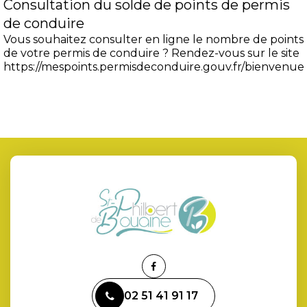
Consultation du solde de points de permis
de conduire
Vous souhaitez consulter en ligne le nombre de points
de votre permis de conduire ? Rendez-vous sur le site
https://mespoints.permisdeconduire.gouv.fr/bienvenue
Lien
vers
02 51 41 91 17
le