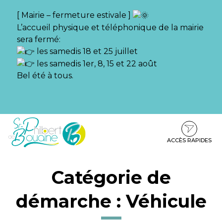
Gestion des traceurs
[ Mairie – fermeture estivale ]
L’accueil physique et téléphonique de la mairie
sera fermé:
les samedis 18 et 25 juillet
les samedis 1er, 8, 15 et 22 août
Bel été à tous.
Aller
Aller
Aller
à
au
au
la
contenu
pied
ACCÈS RAPIDES
navigation
de
page
Catégorie de
démarche :
Véhicule