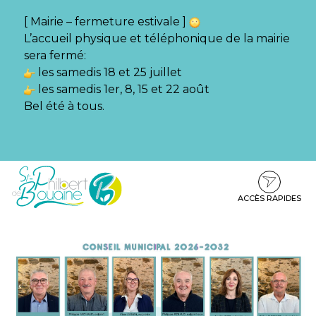
Gestion des traceurs
[ Mairie – fermeture estivale ]
L’accueil physique et téléphonique de la mairie
sera fermé:
les samedis 18 et 25 juillet
les samedis 1er, 8, 15 et 22 août
Bel été à tous.
Aller
Aller
Aller
à
au
au
la
contenu
pied
ACCÈS RAPIDES
navigation
de
page