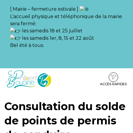
Gestion des traceurs
[ Mairie – fermeture estivale ]
L’accueil physique et téléphonique de la mairie
sera fermé:
les samedis 18 et 25 juillet
les samedis 1er, 8, 15 et 22 août
Bel été à tous.
Aller
Aller
Aller
à
au
au
la
contenu
pied
ACCÈS RAPIDES
navigation
de
page
Consultation du solde
de points de permis