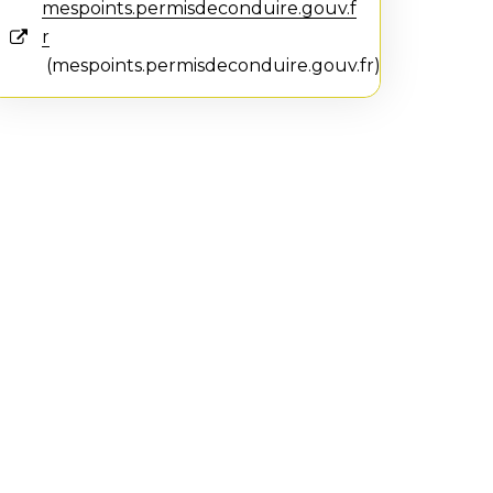
mespoints.permisdeconduire.gouv.f
r
mespoints.permisdeconduire.gouv.fr