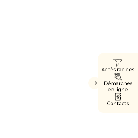
ACCÈ
Accès rapides
DIRE
Démarches
Masquer
les
en ligne
accès
directs
Contacts