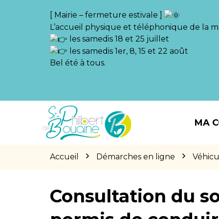
Gestion des traceurs
[ Mairie – fermeture estivale ]
L’accueil physique et téléphonique de la ma
les samedis 18 et 25 juillet
les samedis 1er, 8, 15 et 22 août
Bel été à tous.
Aller
Aller
Aller
à
au
au
MA 
la
contenu
pied
navigation
de
page
Accueil
Démarches en ligne
Véhicu
Consultation du so