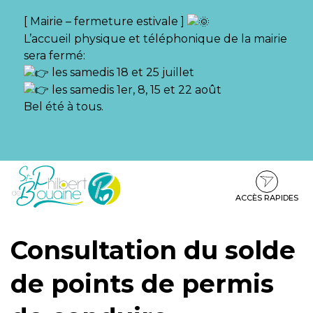
Gestion des traceurs
[ Mairie – fermeture estivale ]
L’accueil physique et téléphonique de la mairie
sera fermé:
les samedis 18 et 25 juillet
les samedis 1er, 8, 15 et 22 août
Bel été à tous.
Aller
Aller
Aller
à
au
au
la
contenu
pied
ACCÈS RAPIDES
navigation
de
page
Consultation du solde
de points de permis