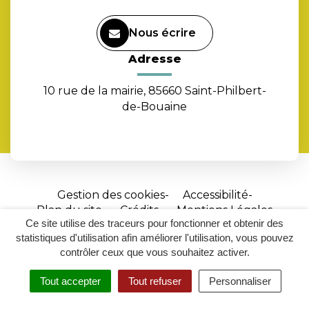
Nous écrire
Adresse
10 rue de la mairie, 85660 Saint-Philbert-
de-Bouaine
Gestion des cookies
Accessibilité
Plan du site
Crédits
Mentions Légales
Ce site utilise des traceurs pour fonctionner et obtenir des
Site
statistiques d'utilisation afin améliorer l'utilisation, vous pouvez
réalisé
contrôler ceux que vous souhaitez activer.
par
Tout accepter
Tout refuser
Personnaliser
Inovagora
MENU
RECHERCHER
ACCESSIBILITÉ
(ouverture