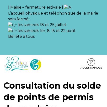
Gestion des traceurs
[ Mairie – fermeture estivale ]
L’accueil physique et téléphonique de la mairie
sera fermé:
les samedis 18 et 25 juillet
les samedis 1er, 8, 15 et 22 août
Bel été à tous.
Aller
Aller
Aller
à
au
au
la
contenu
pied
ACCÈS RAPIDES
navigation
de
page
Consultation du solde
de points de permis