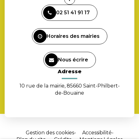
Lien
vers
02 51 41 91 17
le
compte
Facebook
Horaires des mairies
Nous écrire
Adresse
10 rue de la mairie, 85660 Saint-Philbert-
de-Bouaine
Gestion des cookies
Accessibilité