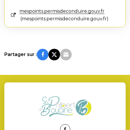
mespoints.permisdeconduire.gouv.fr
mespoints.permisdeconduire.gouv.fr
Partager sur :