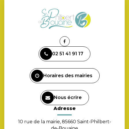
Lien
vers
02 51 41 91 17
le
compte
Facebook
Horaires des mairies
Nous écrire
Adresse
10 rue de la mairie, 85660 Saint-Philbert-
de-Bouaine