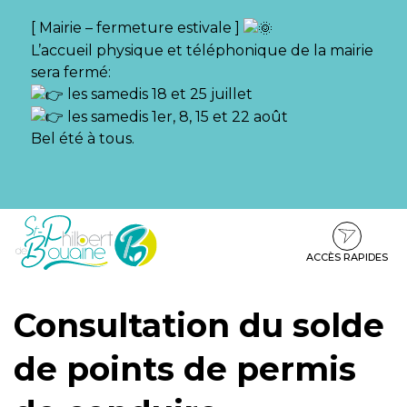
Gestion des traceurs
[ Mairie – fermeture estivale ]
L’accueil physique et téléphonique de la mairie
sera fermé:
les samedis 18 et 25 juillet
les samedis 1er, 8, 15 et 22 août
Bel été à tous.
Aller
Aller
Aller
à
au
au
la
contenu
pied
ACCÈS RAPIDES
navigation
de
page
Consultation du solde
de points de permis