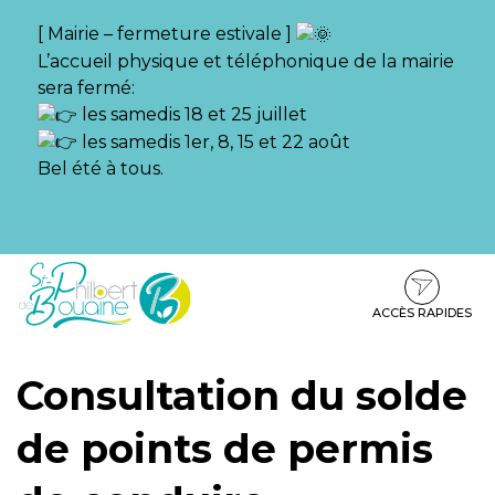
Gestion des traceurs
[ Mairie – fermeture estivale ]
L’accueil physique et téléphonique de la mairie
sera fermé:
les samedis 18 et 25 juillet
les samedis 1er, 8, 15 et 22 août
Bel été à tous.
Aller
Aller
Aller
à
au
au
la
contenu
pied
ACCÈS RAPIDES
navigation
de
page
Consultation du solde
de points de permis