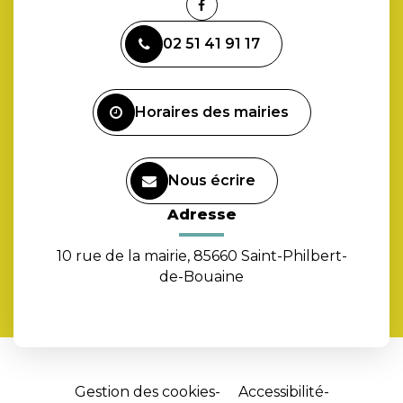
Lien
vers
02 51 41 91 17
le
compte
Facebook
Horaires des mairies
Nous écrire
Adresse
10 rue de la mairie, 85660 Saint-Philbert-
de-Bouaine
Gestion des cookies
Accessibilité