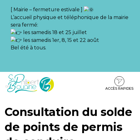
Gestion des traceurs
[ Mairie – fermeture estivale ]
L’accueil physique et téléphonique de la mairie
sera fermé:
les samedis 18 et 25 juillet
les samedis 1er, 8, 15 et 22 août
Bel été à tous.
Aller
Aller
Aller
à
au
au
la
contenu
pied
ACCÈS RAPIDES
navigation
de
page
Consultation du solde
de points de permis