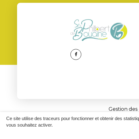
Lien
vers
le
compte
Facebook
Gestion des
Ce site utilise des traceurs pour fonctionner et obtenir des statisti
vous souhaitez activer.