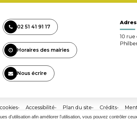
Adres
02 51 41 91 17
10 rue 
Philbe
Horaires des mairies
Nous écrire
 cookies
Accessibilité
Plan du site
Crédits
Ment
ques d'utilisation afin améliorer l'utilisation, vous pouvez contrôler ceu
Site
réalisé
par