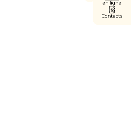
les
en ligne
accès
directs
Contacts