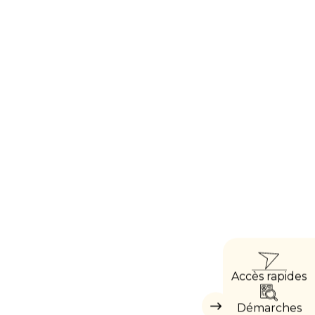
ACCÈ
Accès rapides
DIRE
Démarches
Masquer