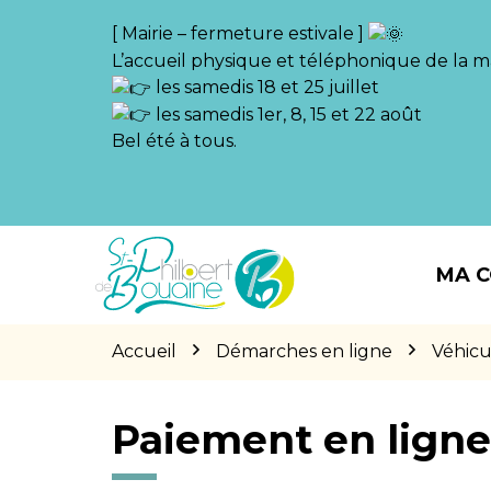
Gestion des traceurs
[ Mairie – fermeture estivale ]
L’accueil physique et téléphonique de la ma
les samedis 18 et 25 juillet
les samedis 1er, 8, 15 et 22 août
Bel été à tous.
Aller
Aller
Aller
à
au
au
MA 
la
contenu
pied
navigation
de
page
Accueil
Démarches en ligne
Véhicu
Paiement en lign