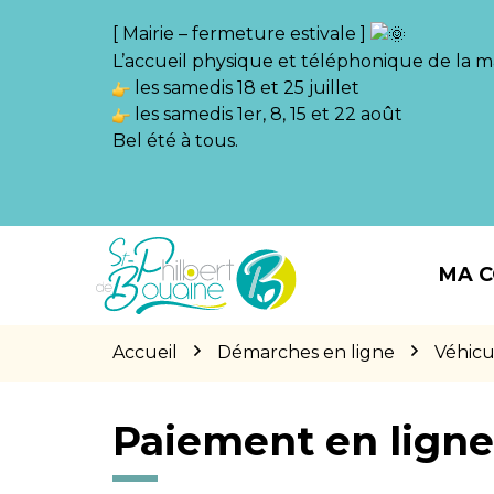
Gestion des traceurs
[ Mairie – fermeture estivale ]
L’accueil physique et téléphonique de la ma
les samedis 18 et 25 juillet
les samedis 1er, 8, 15 et 22 août
Bel été à tous.
Aller
Aller
Aller
à
au
au
MA 
la
contenu
pied
navigation
de
page
Accueil
Démarches en ligne
Véhicu
Paiement en lign