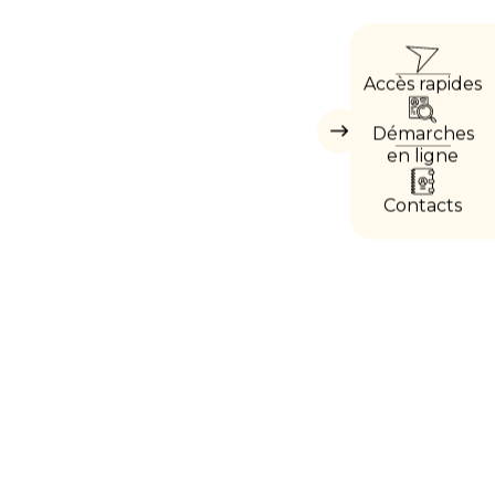
ACCÈ
Accès rapides
DIRE
Démarches
Masquer
les
en ligne
accès
directs
Contacts