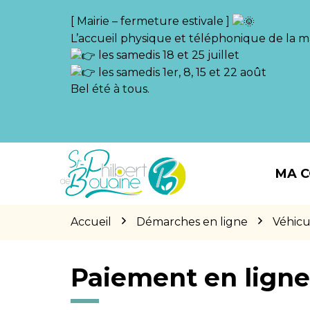
Gestion des traceurs
[ Mairie – fermeture estivale ]
L’accueil physique et téléphonique de la ma
les samedis 18 et 25 juillet
les samedis 1er, 8, 15 et 22 août
Bel été à tous.
Aller
Aller
Aller
à
au
au
MA 
la
contenu
pied
navigation
de
page
Accueil
Démarches en ligne
Véhicu
Paiement en lign