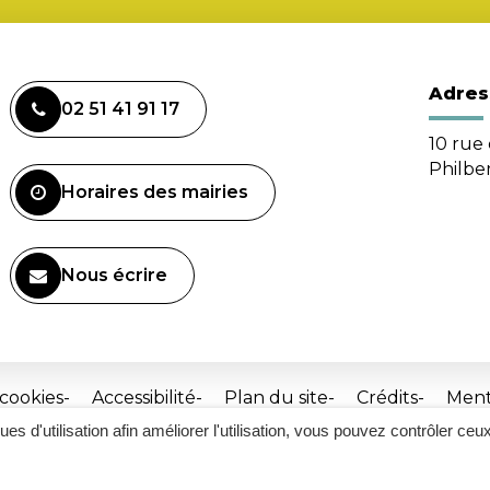
Adres
02 51 41 91 17
10 rue 
Philbe
Horaires des mairies
Nous écrire
 cookies
Accessibilité
Plan du site
Crédits
Ment
ques d'utilisation afin améliorer l'utilisation, vous pouvez contrôler ceu
Site
réalisé