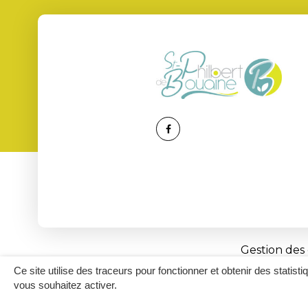
Lien
vers
le
compte
Facebook
Gestion des
Ce site utilise des traceurs pour fonctionner et obtenir des statisti
vous souhaitez activer.