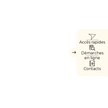
ACCÈ
Accès rapides
DIRE
Démarches
Masquer
les
en ligne
accès
directs
Contacts