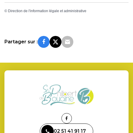
©
Direction de l'information légale et administrative
Partager sur :
Lien
vers
02 51 41 91 17
le