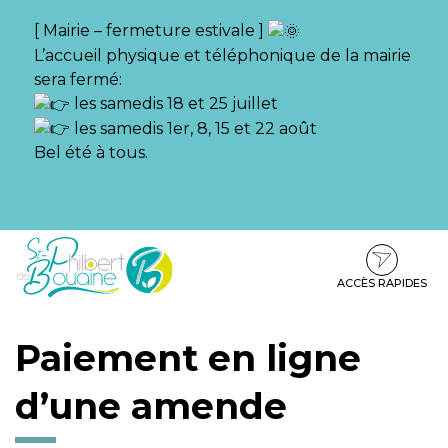
Gestion des traceurs
[ Mairie – fermeture estivale ]
L’accueil physique et téléphonique de la mairie
sera fermé:
les samedis 18 et 25 juillet
les samedis 1er, 8, 15 et 22 août
Bel été à tous.
Aller
Aller
Aller
à
au
au
la
contenu
pied
ACCÈS RAPIDES
navigation
de
page
Paiement en ligne
d’une amende