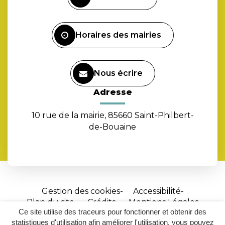
compte
Facebook
Horaires des mairies
Nous écrire
Adresse
10 rue de la mairie, 85660 Saint-Philbert-
de-Bouaine
Gestion des cookies
Accessibilité
Plan du site
Crédits
Mentions Légales
Ce site utilise des traceurs pour fonctionner et obtenir des
Site
statistiques d'utilisation afin améliorer l'utilisation, vous pouvez