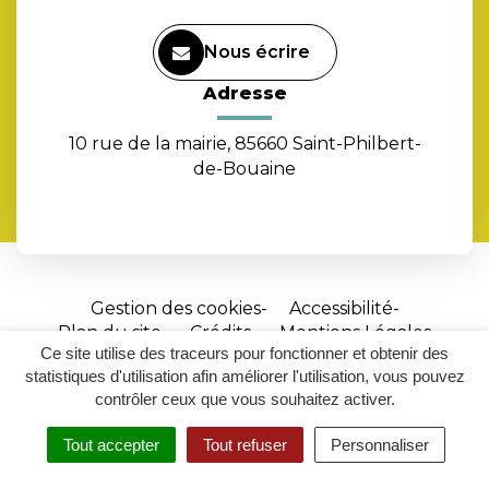
Nous écrire
Adresse
10 rue de la mairie, 85660 Saint-Philbert-
de-Bouaine
Gestion des cookies
Accessibilité
Plan du site
Crédits
Mentions Légales
Ce site utilise des traceurs pour fonctionner et obtenir des
Site
statistiques d'utilisation afin améliorer l'utilisation, vous pouvez
réalisé
contrôler ceux que vous souhaitez activer.
par
Tout accepter
Tout refuser
Personnaliser
Inovagora
MENU
RECHERCHER
ACCESSIBILITÉ
(ouverture