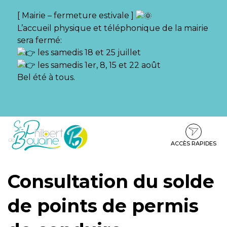
Gestion des traceurs
[ Mairie – fermeture estivale ]
L’accueil physique et téléphonique de la mairie
sera fermé:
les samedis 18 et 25 juillet
les samedis 1er, 8, 15 et 22 août
Bel été à tous.
Aller
Aller
Aller
à
au
au
la
contenu
pied
ACCÈS RAPIDES
navigation
de
page
Consultation du solde
de points de permis