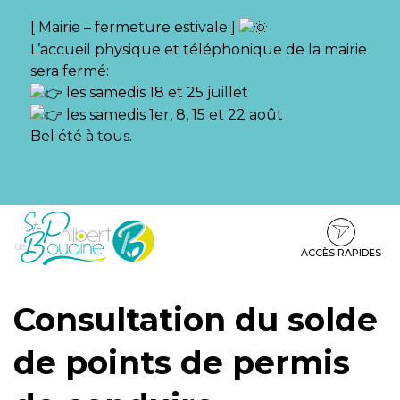
Gestion des traceurs
[ Mairie – fermeture estivale ]
L’accueil physique et téléphonique de la mairie
sera fermé:
les samedis 18 et 25 juillet
les samedis 1er, 8, 15 et 22 août
Bel été à tous.
Aller
Aller
Aller
à
au
au
la
contenu
pied
ACCÈS RAPIDES
navigation
de
page
Consultation du solde
de points de permis