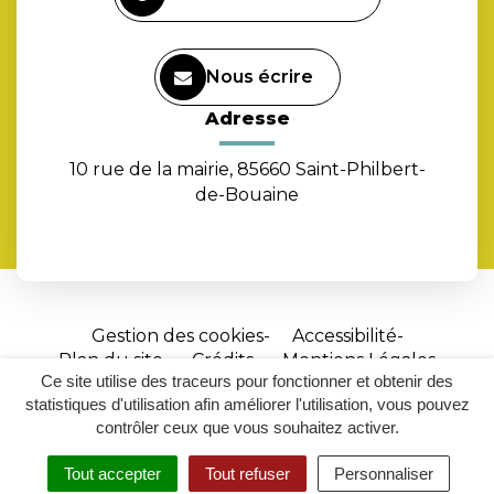
Nous écrire
Adresse
10 rue de la mairie, 85660 Saint-Philbert-
de-Bouaine
Gestion des cookies
Accessibilité
Plan du site
Crédits
Mentions Légales
Ce site utilise des traceurs pour fonctionner et obtenir des
Site
statistiques d'utilisation afin améliorer l'utilisation, vous pouvez
réalisé
contrôler ceux que vous souhaitez activer.
par
Tout accepter
Tout refuser
Personnaliser
Inovagora
MENU
RECHERCHER
ACCESSIBILITÉ