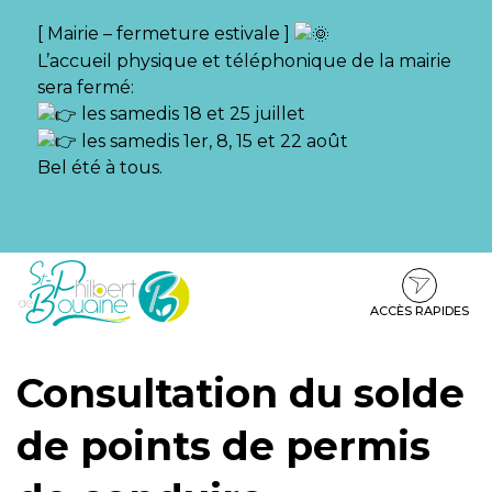
Gestion des traceurs
[ Mairie – fermeture estivale ]
L’accueil physique et téléphonique de la mairie
sera fermé:
les samedis 18 et 25 juillet
les samedis 1er, 8, 15 et 22 août
Bel été à tous.
Aller
Aller
Aller
à
au
au
la
contenu
pied
ACCÈS RAPIDES
navigation
de
page
Consultation du solde
de points de permis