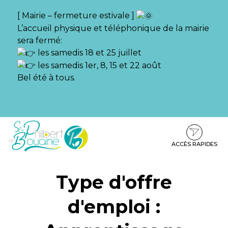
Gestion des traceurs
[ Mairie – fermeture estivale ]
L’accueil physique et téléphonique de la mairie
sera fermé:
les samedis 18 et 25 juillet
les samedis 1er, 8, 15 et 22 août
Bel été à tous.
Aller
Aller
Aller
à
au
au
la
contenu
pied
ACCÈS RAPIDES
navigation
de
page
Type d'offre
d'emploi :