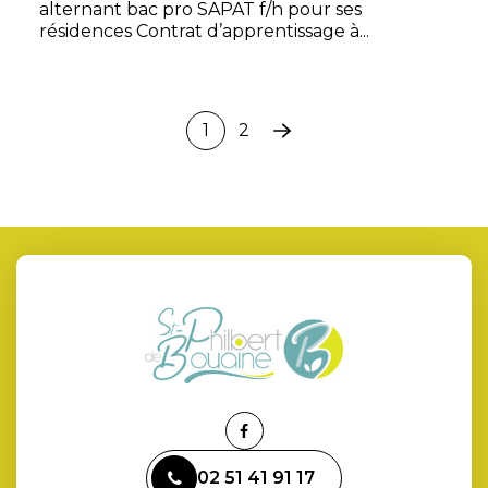
alternant bac pro SAPAT f/h pour ses
résidences Contrat d’apprentissage à...
1
2
Page
suivante
Lien
vers
02 51 41 91 17
le