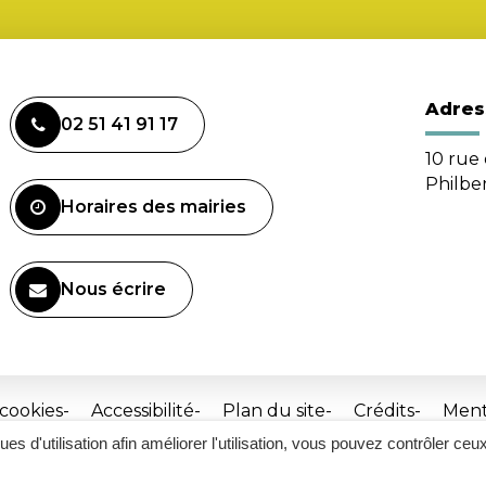
Adres
02 51 41 91 17
10 rue 
Philbe
Horaires des mairies
Nous écrire
 cookies
Accessibilité
Plan du site
Crédits
Ment
ques d'utilisation afin améliorer l'utilisation, vous pouvez contrôler ceu
Site
réalisé