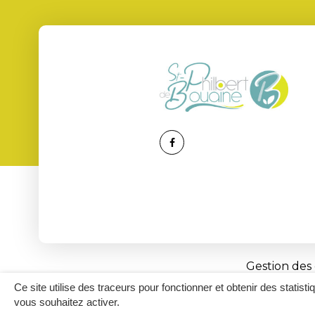
Lien
vers
le
compte
Facebook
Gestion des
Ce site utilise des traceurs pour fonctionner et obtenir des statisti
vous souhaitez activer.