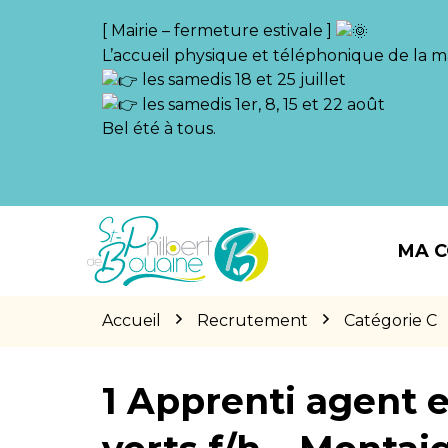
Gestion des traceurs
[ Mairie – fermeture estivale ]
L’accueil physique et téléphonique de la ma
les samedis 18 et 25 juillet
les samedis 1er, 8, 15 et 22 août
Bel été à tous.
Aller
Aller
Aller
à
au
au
MA 
la
contenu
pied
navigation
de
page
Accueil
Recrutement
Catégorie C
1 Apprenti agent 