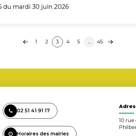
S du mardi 30 juin 2026
1
2
3
4
5
...
45
Page
Page
précédente
suivante
Adres
02 51 41 91 17
10 rue 
Philbe
Horaires des mairies