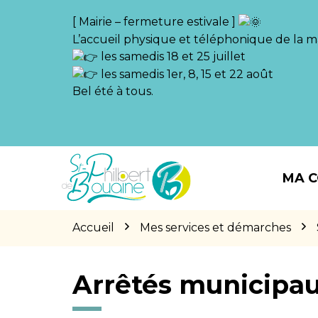
Gestion des traceurs
[ Mairie – fermeture estivale ]
L’accueil physique et téléphonique de la ma
les samedis 18 et 25 juillet
les samedis 1er, 8, 15 et 22 août
Bel été à tous.
Aller
Aller
Aller
à
au
au
MA 
la
contenu
pied
navigation
de
page
Accueil
Mes services et démarches
Arrêtés municipa