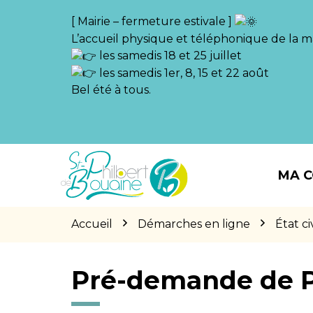
Gestion des traceurs
[ Mairie – fermeture estivale ]
L’accueil physique et téléphonique de la ma
les samedis 18 et 25 juillet
les samedis 1er, 8, 15 et 22 août
Bel été à tous.
Aller
Aller
Aller
à
au
au
MA 
la
contenu
pied
navigation
de
page
Accueil
Démarches en ligne
État civ
Pré-demande de 