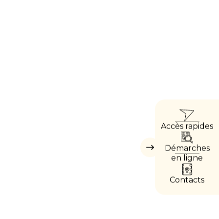
ACCÈ
Accès rapides
DIRE
Démarches
Masquer
les
en ligne
accès
directs
Contacts