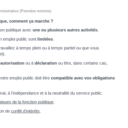
dministrative (Première ministre)
lique, comment ça marche ?
ion publique avec
une ou plusieurs autres activités
.
un emploi public sont
limitées
.
travaillez à temps plein ou à temps partiel ou que vous
t).
à
autorisation
ou à
déclaration
ou être, dans certains cas,
otre emploi public doit être
compatible avec vos obligations
al, à l'indépendance et à la neutralité du service public.
giques de la fonction publique
.
ion de
conflit d'intérêts
.