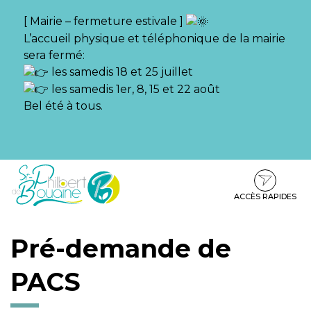
Gestion des traceurs
[ Mairie – fermeture estivale ]
L’accueil physique et téléphonique de la mairie
sera fermé:
les samedis 18 et 25 juillet
les samedis 1er, 8, 15 et 22 août
Bel été à tous.
Aller
Aller
Aller
à
au
au
la
contenu
pied
ACCÈS RAPIDES
navigation
de
page
Pré-demande de
PACS