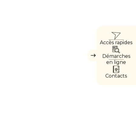
ACCÈ
Accès rapides
DIRE
Démarches
Masquer
les
en ligne
accès
directs
Contacts