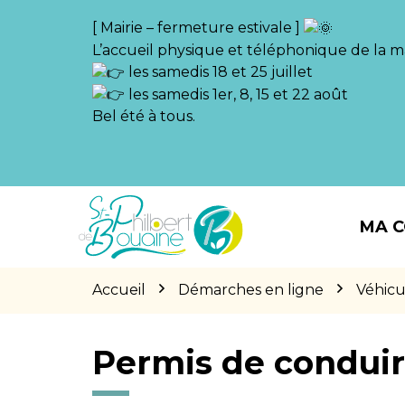
Gestion des traceurs
[ Mairie – fermeture estivale ]
L’accueil physique et téléphonique de la ma
les samedis 18 et 25 juillet
les samedis 1er, 8, 15 et 22 août
Bel été à tous.
Aller
Aller
Aller
à
au
au
MA 
la
contenu
pied
navigation
de
page
Accueil
Démarches en ligne
Véhicu
Permis de condui