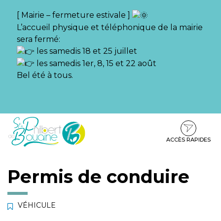
Gestion des traceurs
[ Mairie – fermeture estivale ]
L’accueil physique et téléphonique de la mairie
sera fermé:
les samedis 18 et 25 juillet
les samedis 1er, 8, 15 et 22 août
Bel été à tous.
Aller
Aller
Aller
à
au
au
la
contenu
pied
ACCÈS RAPIDES
navigation
de
page
Permis de conduire
VÉHICULE