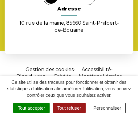
Adresse
10 rue de la mairie, 85660 Saint-Philbert-
de-Bouaine
Gestion des cookies
Accessibilité
Plan du site
Crédits
Mentions Légales
Ce site utilise des traceurs pour fonctionner et obtenir des
Site
statistiques d'utilisation afin améliorer l'utilisation, vous pouvez
réalisé
contrôler ceux que vous souhaitez activer.
par
Tout accepter
Tout refuser
Personnaliser
Inovagora
MENU
RECHERCHER
ACCESSIBILITÉ
(ouverture
dans
un
nouvel