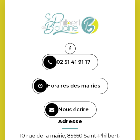
Lien
vers
02 51 41 91 17
le
compte
Facebook
Horaires des mairies
Nous écrire
Adresse
10 rue de la mairie, 85660 Saint-Philbert-