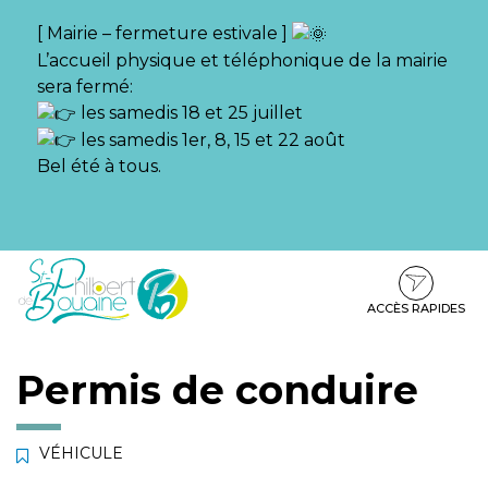
Gestion des traceurs
[ Mairie – fermeture estivale ]
L’accueil physique et téléphonique de la mairie
sera fermé:
les samedis 18 et 25 juillet
les samedis 1er, 8, 15 et 22 août
Bel été à tous.
Aller
Aller
Aller
à
au
au
la
contenu
pied
ACCÈS RAPIDES
navigation
de
page
Permis de conduire
VÉHICULE