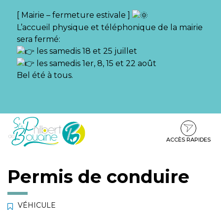
Gestion des traceurs
[ Mairie – fermeture estivale ]
L’accueil physique et téléphonique de la mairie
sera fermé:
les samedis 18 et 25 juillet
les samedis 1er, 8, 15 et 22 août
Bel été à tous.
Aller
Aller
Aller
à
au
au
la
contenu
pied
ACCÈS RAPIDES
navigation
de
page
Permis de conduire
VÉHICULE