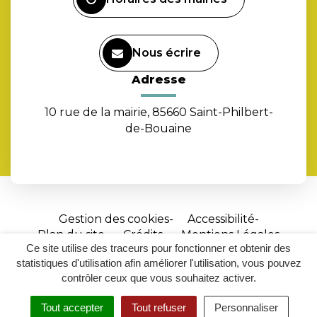
Nous écrire
Adresse
10 rue de la mairie, 85660 Saint-Philbert-
de-Bouaine
Gestion des cookies
Accessibilité
Plan du site
Crédits
Mentions Légales
Ce site utilise des traceurs pour fonctionner et obtenir des
Site
statistiques d'utilisation afin améliorer l'utilisation, vous pouvez
réalisé
contrôler ceux que vous souhaitez activer.
par
Tout accepter
Tout refuser
Personnaliser
Inovagora
MENU