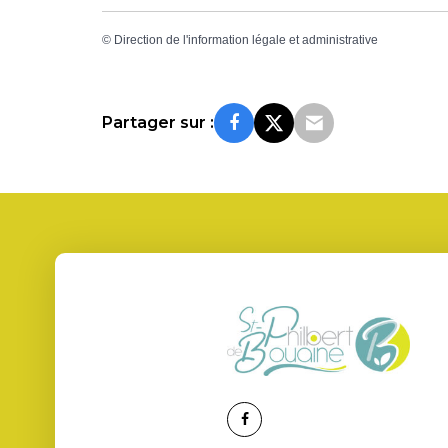
©
Direction de l'information légale et administrative
Partager sur :
Lien
vers