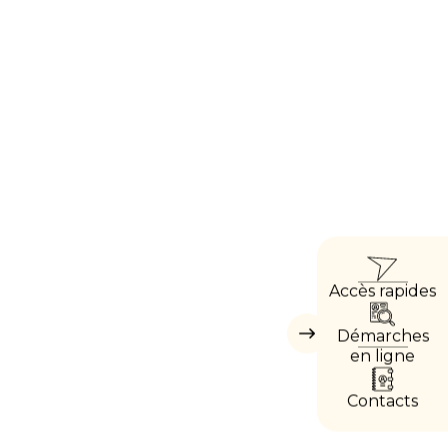
ACCÈ
Accès rapides
DIRE
Démarches
Masquer
les
en ligne
accès
directs
Contacts