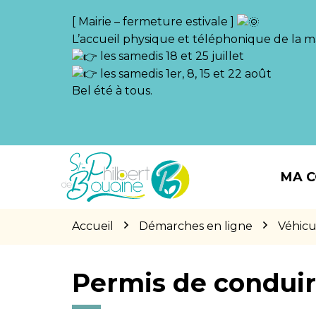
Gestion des traceurs
[ Mairie – fermeture estivale ]
L’accueil physique et téléphonique de la ma
les samedis 18 et 25 juillet
les samedis 1er, 8, 15 et 22 août
Bel été à tous.
Aller
Aller
Aller
à
au
au
MA 
la
contenu
pied
navigation
de
page
Accueil
Démarches en ligne
Véhicu
Permis de condui