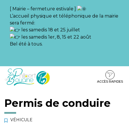
Gestion des traceurs
[ Mairie – fermeture estivale ]
L’accueil physique et téléphonique de la mairie
sera fermé:
les samedis 18 et 25 juillet
les samedis 1er, 8, 15 et 22 août
Bel été à tous.
Aller
Aller
Aller
à
au
au
la
contenu
pied
ACCÈS RAPIDES
navigation
de
page
Permis de conduire
VÉHICULE