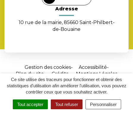
Adresse
10 rue de la mairie, 85660 Saint-Philbert-
de-Bouaine
Gestion des cookies
Accessibilité
Plan du site
Crédits
Mentions Légales
Ce site utilise des traceurs pour fonctionner et obtenir des
Site
statistiques d'utilisation afin améliorer l'utilisation, vous pouvez
réalisé
contrôler ceux que vous souhaitez activer.
par
Tout accepter
Tout refuser
Personnaliser
Inovagora
MENU
RECHERCHER
ACCESSIBILITÉ
(ouverture
dans
un
nouvel