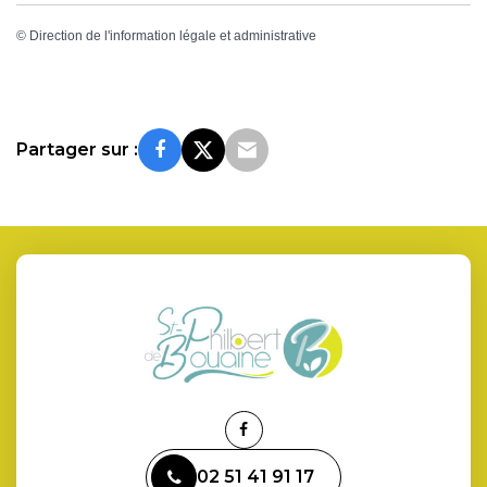
©
Direction de l'information légale et administrative
Partager sur :
Lien
vers
02 51 41 91 17
le