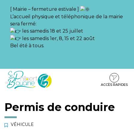
Gestion des traceurs
[ Mairie – fermeture estivale ]
L’accueil physique et téléphonique de la mairie
sera fermé:
les samedis 18 et 25 juillet
les samedis 1er, 8, 15 et 22 août
Bel été à tous.
Aller
Aller
Aller
à
au
au
la
contenu
pied
ACCÈS RAPIDES
navigation
de
page
Permis de conduire
VÉHICULE