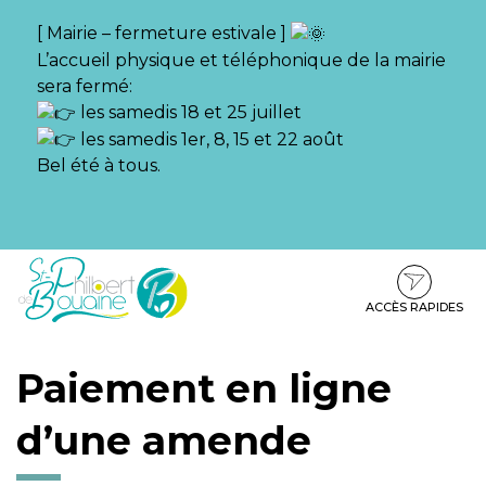
Gestion des traceurs
[ Mairie – fermeture estivale ]
L’accueil physique et téléphonique de la mairie
sera fermé:
les samedis 18 et 25 juillet
les samedis 1er, 8, 15 et 22 août
Bel été à tous.
Aller
Aller
Aller
à
au
au
la
contenu
pied
ACCÈS RAPIDES
navigation
de
page
Paiement en ligne
d’une amende