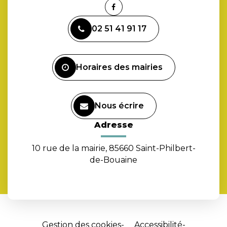
Lien
vers
02 51 41 91 17
le
compte
Facebook
Horaires des mairies
Nous écrire
Adresse
10 rue de la mairie, 85660 Saint-Philbert-
de-Bouaine
Gestion des cookies
Accessibilité