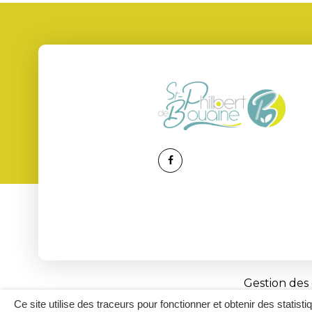
Lien
vers
le
compte
Facebook
Gestion des
Ce site utilise des traceurs pour fonctionner et obtenir des statisti