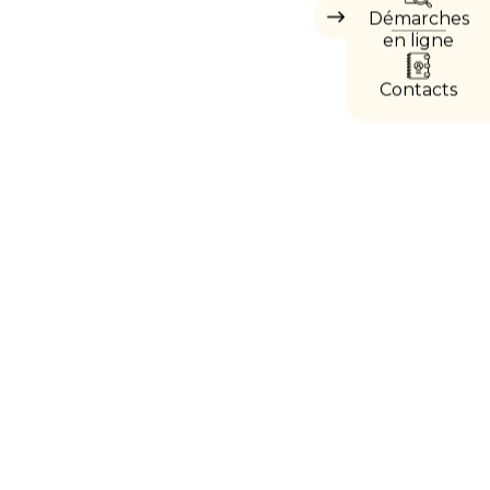
Démarches
Masquer
les
en ligne
accès
directs
Contacts