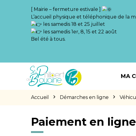
Gestion des traceurs
[ Mairie – fermeture estivale ]
L’accueil physique et téléphonique de la ma
les samedis 18 et 25 juillet
les samedis 1er, 8, 15 et 22 août
Bel été à tous.
Aller
Aller
Aller
à
au
au
MA 
la
contenu
pied
navigation
de
page
Accueil
Démarches en ligne
Véhicu
Paiement en lign