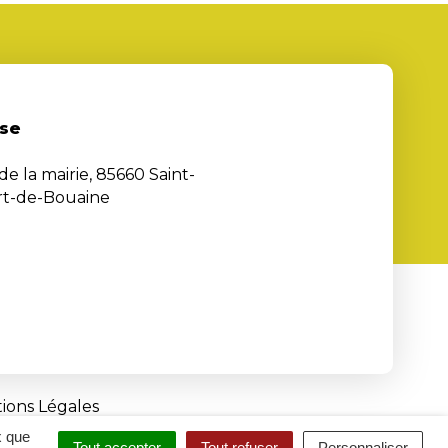
se
de la mairie, 85660 Saint-
rt-de-Bouaine
ions Légales
x que
Tout accepter
Tout refuser
Personnaliser