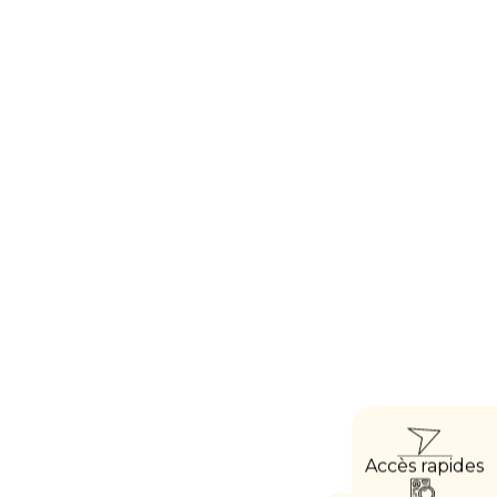
ACCÈ
Accès rapides
DIRE