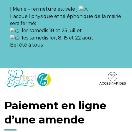
Gestion des traceurs
[ Mairie – fermeture estivale ]
L’accueil physique et téléphonique de la mairie
sera fermé:
les samedis 18 et 25 juillet
les samedis 1er, 8, 15 et 22 août
Bel été à tous.
Aller
Aller
Aller
à
au
au
la
contenu
pied
ACCÈS RAPIDES
navigation
de
page
Paiement en ligne
d’une amende