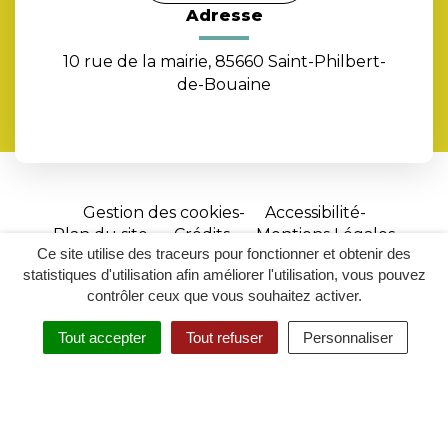
Adresse
10 rue de la mairie, 85660 Saint-Philbert-
de-Bouaine
Gestion des cookies
Accessibilité
Plan du site
Crédits
Mentions Légales
Ce site utilise des traceurs pour fonctionner et obtenir des
Site
statistiques d'utilisation afin améliorer l'utilisation, vous pouvez
réalisé
contrôler ceux que vous souhaitez activer.
par
Tout accepter
Tout refuser
Personnaliser
Inovagora
MENU
RECHERCHER
ACCESSIBILITÉ
(ouverture
dans
un
nouvel