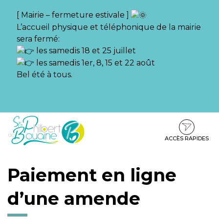
Gestion des traceurs
[ Mairie – fermeture estivale ]
L’accueil physique et téléphonique de la mairie
sera fermé:
les samedis 18 et 25 juillet
les samedis 1er, 8, 15 et 22 août
Bel été à tous.
Aller
Aller
Aller
à
au
au
la
contenu
pied
ACCÈS RAPIDES
navigation
de
page
Paiement en ligne
d’une amende