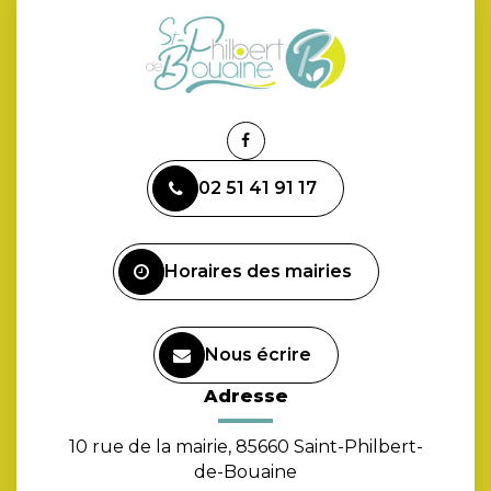
Lien
vers
02 51 41 91 17
le
compte
Facebook
Horaires des mairies
Nous écrire
Adresse
10 rue de la mairie, 85660 Saint-Philbert-
de-Bouaine