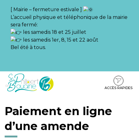
Gestion des traceurs
[ Mairie – fermeture estivale ]
L’accueil physique et téléphonique de la mairie
sera fermé:
les samedis 18 et 25 juillet
les samedis 1er, 8, 15 et 22 août
Bel été à tous.
Aller
Aller
Aller
à
au
au
la
contenu
pied
ACCÈS RAPIDES
navigation
de
page
Paiement en ligne
d’une amende