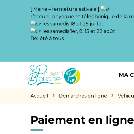
Gestion des traceurs
[ Mairie – fermeture estivale ]
L’accueil physique et téléphonique de la ma
les samedis 18 et 25 juillet
les samedis 1er, 8, 15 et 22 août
Bel été à tous.
Aller
Aller
Aller
à
au
au
MA 
la
contenu
pied
navigation
de
page
Accueil
Démarches en ligne
Véhicu
Paiement en lign