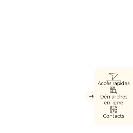
ACCÈ
Accès rapides
DIRE
Démarches
Masquer
les
en ligne
accès
directs
Contacts