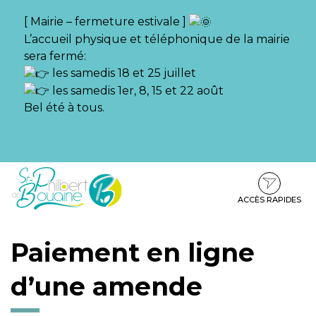
Gestion des traceurs
[ Mairie – fermeture estivale ]
L’accueil physique et téléphonique de la mairie
sera fermé:
les samedis 18 et 25 juillet
les samedis 1er, 8, 15 et 22 août
Bel été à tous.
Aller
Aller
Aller
à
au
au
la
contenu
pied
ACCÈS RAPIDES
navigation
de
page
Paiement en ligne
d’une amende