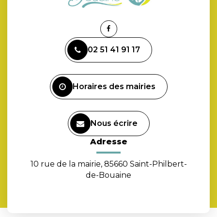
Lien
vers
02 51 41 91 17
le
compte
Facebook
Horaires des mairies
Nous écrire
Adresse
10 rue de la mairie, 85660 Saint-Philbert-
de-Bouaine