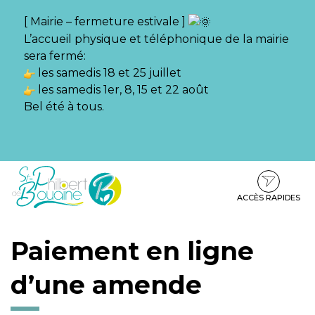
Gestion des traceurs
[ Mairie – fermeture estivale ]
L’accueil physique et téléphonique de la mairie
sera fermé:
les samedis 18 et 25 juillet
les samedis 1er, 8, 15 et 22 août
Bel été à tous.
Aller
Aller
Aller
à
au
au
la
contenu
pied
ACCÈS RAPIDES
navigation
de
page
Paiement en ligne
d’une amende