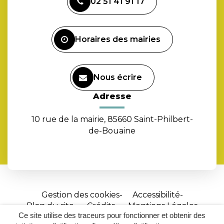
02 51 41 91 17
le
compte
Facebook
Horaires des mairies
Nous écrire
Adresse
10 rue de la mairie, 85660 Saint-Philbert-
de-Bouaine
Gestion des cookies
Accessibilité
Plan du site
Crédits
Mentions Légales
Ce site utilise des traceurs pour fonctionner et obtenir des