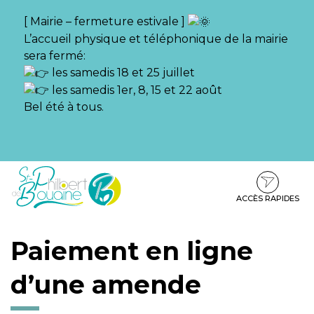
Gestion des traceurs
[ Mairie – fermeture estivale ]
L’accueil physique et téléphonique de la mairie
sera fermé:
les samedis 18 et 25 juillet
les samedis 1er, 8, 15 et 22 août
Bel été à tous.
Aller
Aller
Aller
à
au
au
la
contenu
pied
ACCÈS RAPIDES
navigation
de
page
Paiement en ligne
d’une amende