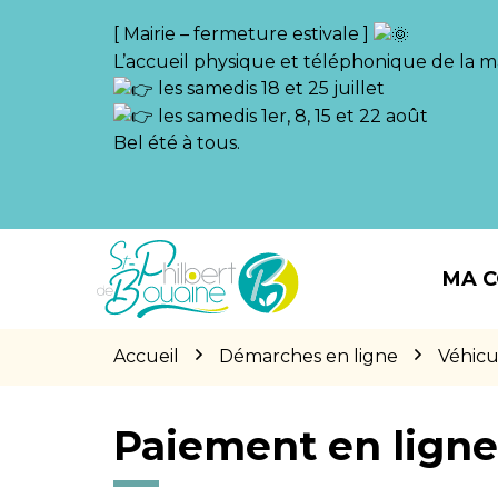
Gestion des traceurs
[ Mairie – fermeture estivale ]
L’accueil physique et téléphonique de la ma
les samedis 18 et 25 juillet
les samedis 1er, 8, 15 et 22 août
Bel été à tous.
Aller
Aller
Aller
à
au
au
MA 
la
contenu
pied
navigation
de
page
Accueil
Démarches en ligne
Véhicu
Paiement en lign