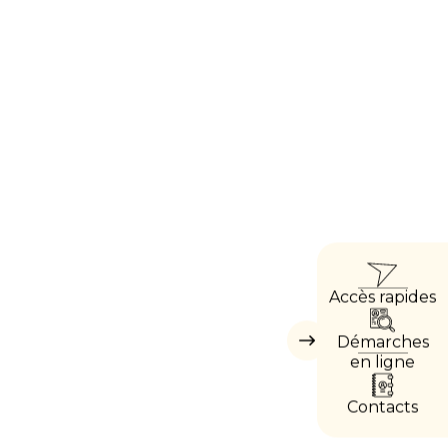
ACCÈ
Accès rapides
DIRE
Démarches
Masquer
les
en ligne
accès
directs
Contacts