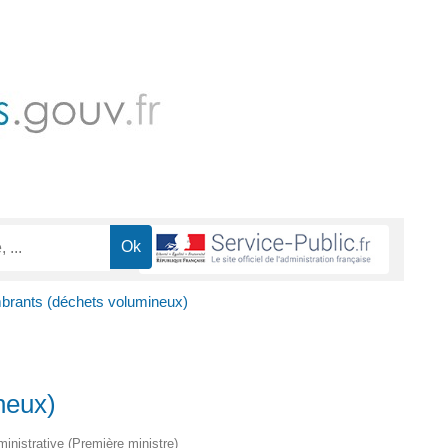
rants (déchets volumineux)
neux)
dministrative (Première ministre)