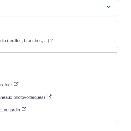
n (feuilles, branches, ...) ?
x trier
anneaux photovoltaïques)
t au jardin