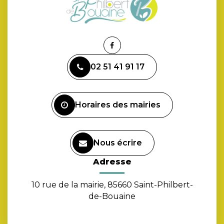
Lien
vers
02 51 41 91 17
le
compte
Facebook
Horaires des mairies
Nous écrire
Adresse
10 rue de la mairie, 85660 Saint-Philbert-
de-Bouaine