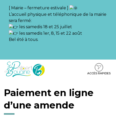
Gestion des traceurs
[ Mairie – fermeture estivale ]
L’accueil physique et téléphonique de la mairie
sera fermé:
les samedis 18 et 25 juillet
les samedis 1er, 8, 15 et 22 août
Bel été à tous.
Aller
Aller
Aller
à
au
au
la
contenu
pied
ACCÈS RAPIDES
navigation
de
page
Paiement en ligne
d’une amende