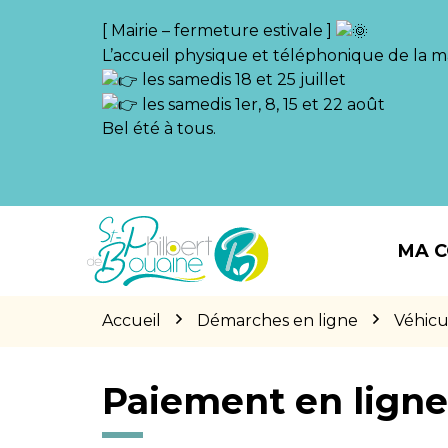
Gestion des traceurs
[ Mairie – fermeture estivale ]
L’accueil physique et téléphonique de la ma
les samedis 18 et 25 juillet
les samedis 1er, 8, 15 et 22 août
Bel été à tous.
Aller
Aller
Aller
à
au
au
MA 
la
contenu
pied
navigation
de
page
Accueil
Démarches en ligne
Véhicu
Paiement en lign