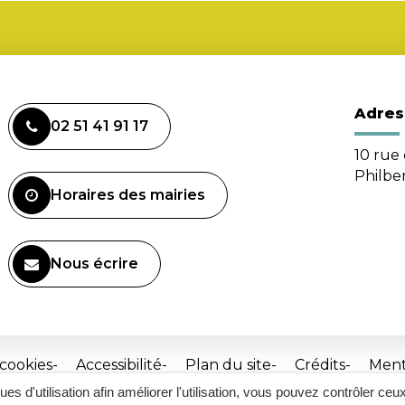
Adres
02 51 41 91 17
10 rue 
Philbe
Horaires des mairies
Nous écrire
 cookies
Accessibilité
Plan du site
Crédits
Ment
ques d'utilisation afin améliorer l'utilisation, vous pouvez contrôler ceu
Site