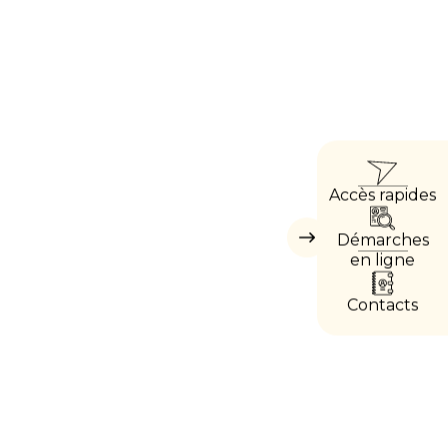
ACCÈ
Accès rapides
DIRE
Démarches
Masquer
les
en ligne
accès
directs
Contacts