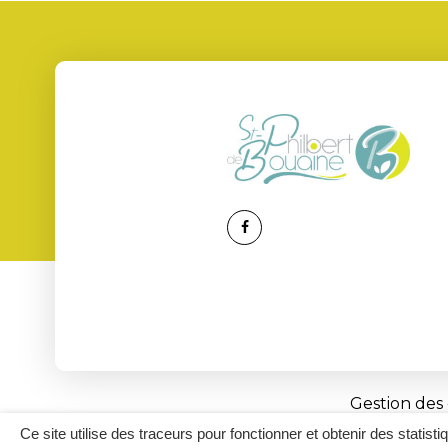
Lien
vers
le
compte
Facebook
Gestion des
Ce site utilise des traceurs pour fonctionner et obtenir des statisti