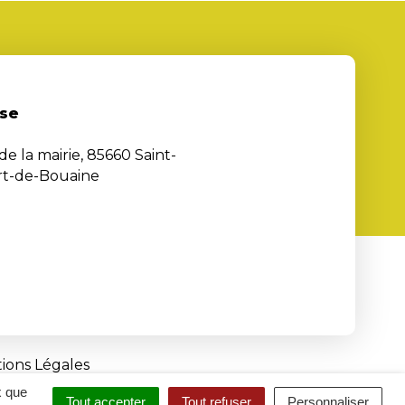
se
de la mairie, 85660 Saint-
rt-de-Bouaine
ions Légales
x que
Tout accepter
Tout refuser
Personnaliser