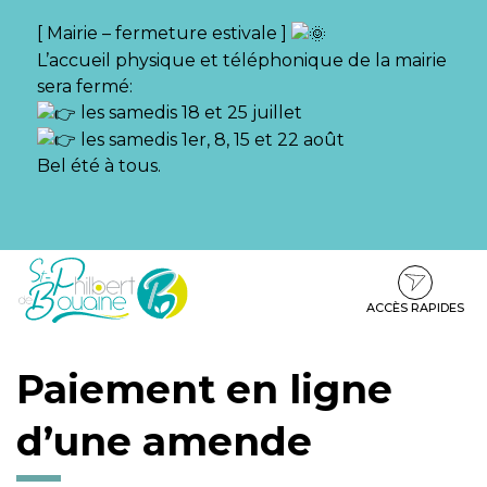
Gestion des traceurs
[ Mairie – fermeture estivale ]
L’accueil physique et téléphonique de la mairie
sera fermé:
les samedis 18 et 25 juillet
les samedis 1er, 8, 15 et 22 août
Bel été à tous.
Aller
Aller
Aller
à
au
au
la
contenu
pied
ACCÈS RAPIDES
navigation
de
page
Paiement en ligne
d’une amende