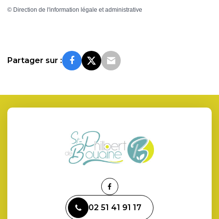
©
Direction de l'information légale et administrative
Partager sur :
Lien
vers
02 51 41 91 17
le