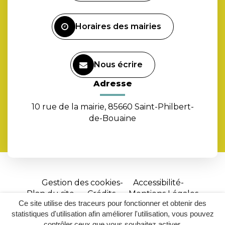
compte
Facebook
Horaires des mairies
Nous écrire
Adresse
10 rue de la mairie, 85660 Saint-Philbert-
de-Bouaine
Gestion des cookies
Accessibilité
Plan du site
Crédits
Mentions Légales
Ce site utilise des traceurs pour fonctionner et obtenir des
Site
statistiques d'utilisation afin améliorer l'utilisation, vous pouvez
réalisé
contrôler ceux que vous souhaitez activer.