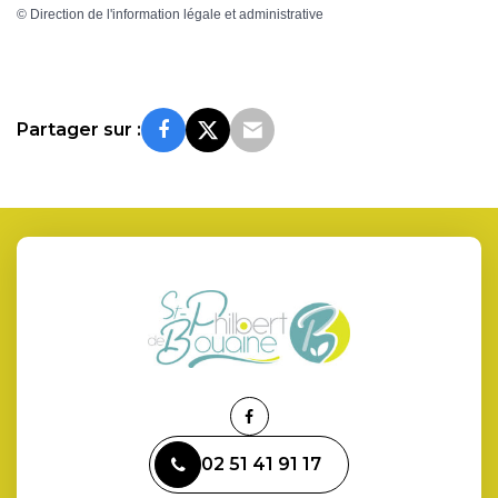
©
Direction de l'information légale et administrative
Partager sur :
Lien
vers
02 51 41 91 17
le
compte