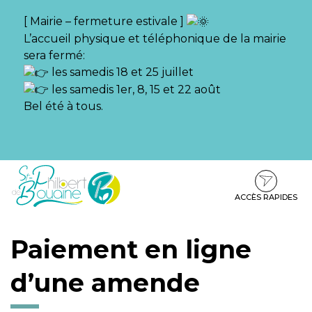
Gestion des traceurs
[ Mairie – fermeture estivale ]
L’accueil physique et téléphonique de la mairie
sera fermé:
les samedis 18 et 25 juillet
les samedis 1er, 8, 15 et 22 août
Bel été à tous.
Aller
Aller
Aller
à
au
au
la
contenu
pied
ACCÈS RAPIDES
navigation
de
page
Paiement en ligne
d’une amende