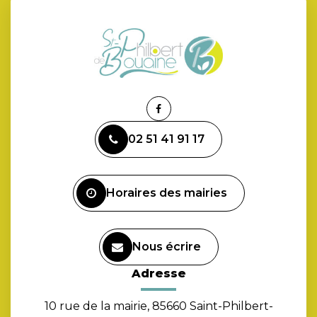
Lien
vers
02 51 41 91 17
le
compte
Facebook
Horaires des mairies
Nous écrire
Adresse
10 rue de la mairie, 85660 Saint-Philbert-