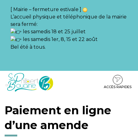
Gestion des traceurs
[ Mairie – fermeture estivale ]
L’accueil physique et téléphonique de la mairie
sera fermé:
les samedis 18 et 25 juillet
les samedis 1er, 8, 15 et 22 août
Bel été à tous.
Aller
Aller
Aller
à
au
au
la
contenu
pied
ACCÈS RAPIDES
navigation
de
page
Paiement en ligne
d’une amende