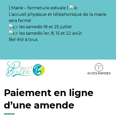
Gestion des traceurs
[ Mairie – fermeture estivale ]
L’accueil physique et téléphonique de la mairie
sera fermé:
les samedis 18 et 25 juillet
les samedis 1er, 8, 15 et 22 août
Bel été à tous.
Aller
Aller
Aller
à
au
au
la
contenu
pied
ACCÈS RAPIDES
navigation
de
page
Paiement en ligne
d’une amende