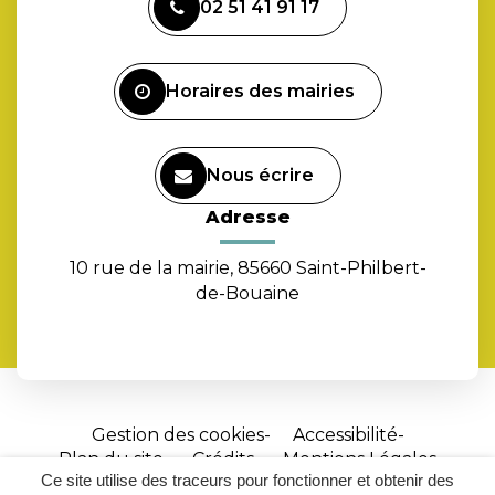
02 51 41 91 17
le
compte
Facebook
Horaires des mairies
Nous écrire
Adresse
10 rue de la mairie, 85660 Saint-Philbert-
de-Bouaine
Gestion des cookies
Accessibilité
Plan du site
Crédits
Mentions Légales
Ce site utilise des traceurs pour fonctionner et obtenir des