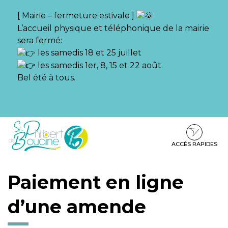
Gestion des traceurs
[ Mairie – fermeture estivale ]
L’accueil physique et téléphonique de la mairie
sera fermé:
les samedis 18 et 25 juillet
les samedis 1er, 8, 15 et 22 août
Bel été à tous.
Aller
Aller
Aller
à
au
au
la
contenu
pied
ACCÈS RAPIDES
navigation
de
page
Paiement en ligne
d’une amende