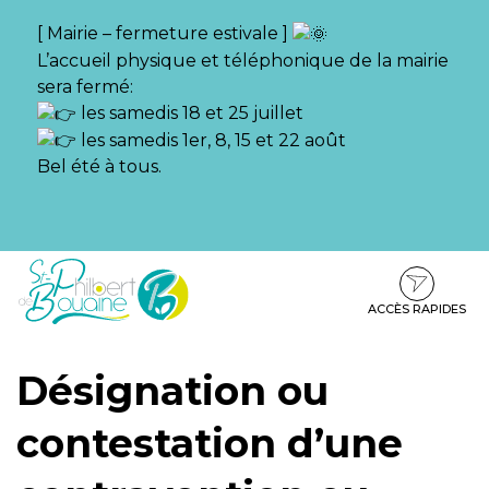
Gestion des traceurs
[ Mairie – fermeture estivale ]
L’accueil physique et téléphonique de la mairie
sera fermé:
les samedis 18 et 25 juillet
les samedis 1er, 8, 15 et 22 août
Bel été à tous.
Aller
Aller
Aller
à
au
au
la
contenu
pied
ACCÈS RAPIDES
navigation
de
page
Désignation ou
contestation d’une