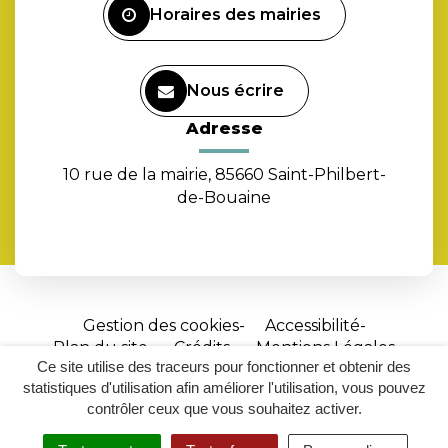
Horaires des mairies
Nous écrire
Adresse
10 rue de la mairie, 85660 Saint-Philbert-
de-Bouaine
Gestion des cookies
Accessibilité
Plan du site
Crédits
Mentions Légales
Ce site utilise des traceurs pour fonctionner et obtenir des
Site
statistiques d'utilisation afin améliorer l'utilisation, vous pouvez
réalisé
contrôler ceux que vous souhaitez activer.
par