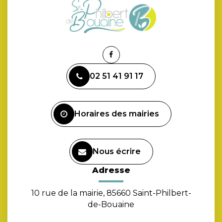
Lien
vers
02 51 41 91 17
le
compte
Facebook
Horaires des mairies
Nous écrire
Adresse
10 rue de la mairie, 85660 Saint-Philbert-
de-Bouaine