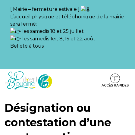
Gestion des traceurs
[ Mairie – fermeture estivale ]
L’accueil physique et téléphonique de la mairie
sera fermé:
les samedis 18 et 25 juillet
les samedis 1er, 8, 15 et 22 août
Bel été à tous.
Aller
Aller
Aller
à
au
au
la
contenu
pied
ACCÈS RAPIDES
navigation
de
page
Désignation ou
contestation d’une